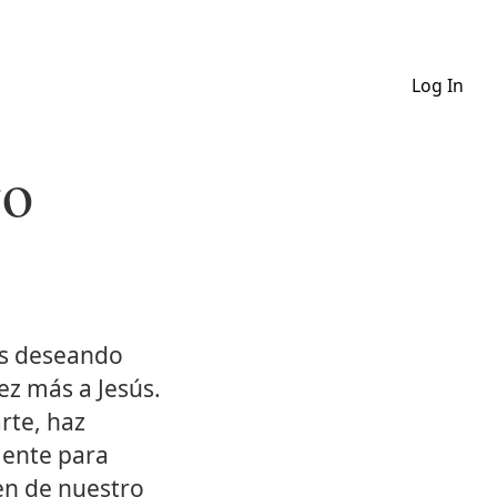
Log In
go
os deseando
ez más a Jesús.
rte, haz
mente para
en de nuestro